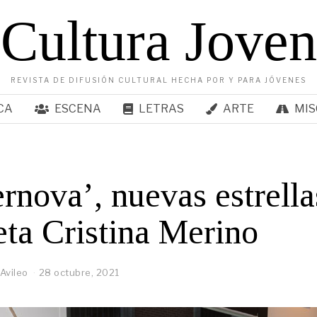
Cultura Joven
REVISTA DE DIFUSIÓN CULTURAL HECHA POR Y PARA JÓVENES
CA
ESCENA
LETRAS
ARTE
MIS
rnova’, nuevas estrella
eta Cristina Merino
Avileo
28 octubre, 2021