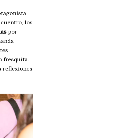
otagonista
cuentro, los
mas
por
Amanda
tes
 fresquita.
 reflexiones