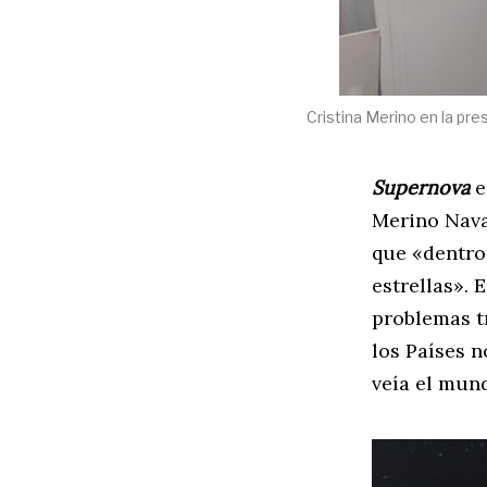
Cristina Merino en la pr
Supernova
e
Merino Navar
que «dentro
estrellas». 
problemas tr
los Países n
veía el mund