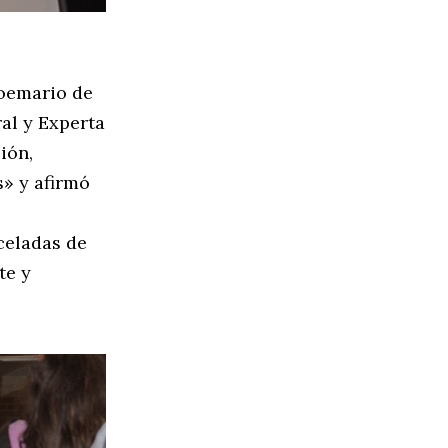
poemario de
al y Experta
ión,
s» y afirmó
celadas de
te y