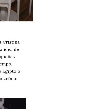
a Cristina
la idea de
equeñas
iempo,
e Egipto o
 en «cómo