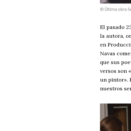
© Última obra
S
El pasado 2
la autora, o
en Producci
Navas comen
que sus poe
versos son 
un pintor». 
nuestros se