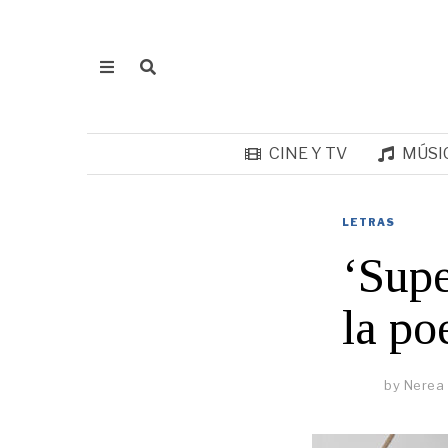
CINE Y TV
MÚSI
LETRAS
‘Supe
la po
by
Nerea 