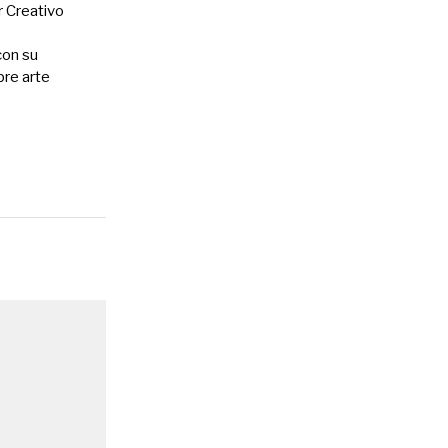
r Creativo
con su
bre arte