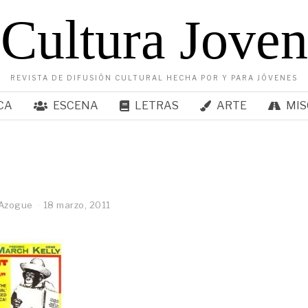
Cultura Joven
REVISTA DE DIFUSIÓN CULTURAL HECHA POR Y PARA JÓVENES
CA
ESCENA
LETRAS
ARTE
MIS
 Azogue
18 marzo, 2011