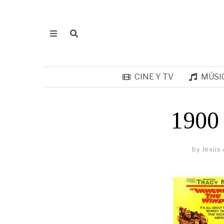
CINE Y TV
MÚSI
1900
by
Jesús