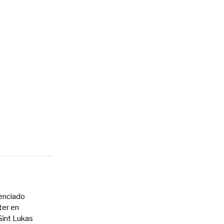
cenciado
ter en
int Lukas