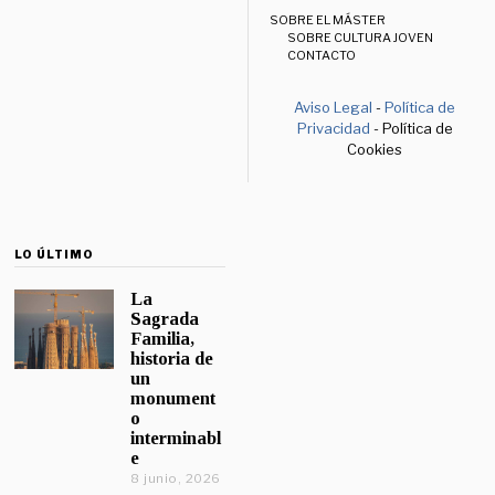
SOBRE EL MÁSTER
SOBRE CULTURA JOVEN
CONTACTO
Aviso Legal
-
Política de
Privacidad
- Política de
Cookies
LO ÚLTIMO
La
Sagrada
Familia,
historia de
un
monument
o
interminabl
e
8 junio, 2026