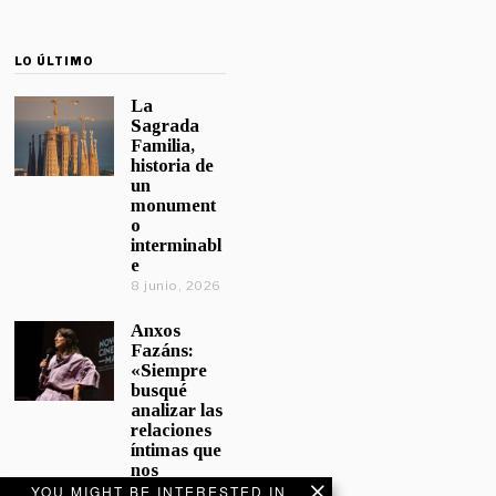
LO ÚLTIMO
La
Sagrada
Familia,
historia de
un
monument
o
interminabl
e
8 junio, 2026
Anxos
Fazáns:
«Siempre
busqué
analizar las
relaciones
íntimas que
nos
afectan»
YOU MIGHT BE INTERESTED IN