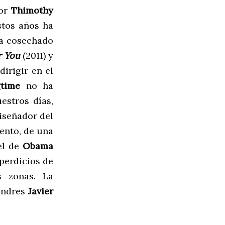
por
Thimothy
stos años ha
ha cosechado
r You
(2011) y
dirigir en el
time
no ha
estros días,
diseñador del
mento, de una
el de
Obama
perdicios de
s zonas. La
Londres
Javier