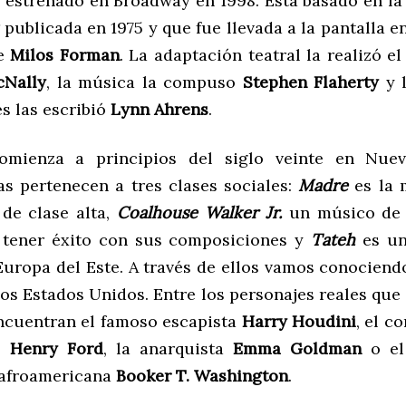
 estrenado en Broadway en 1998. Esta basado en la
publicada en 1975 y que fue llevada a la pantalla en
de
Milos Forman
. La adaptación teatral la realizó 
cNally
, la música la compuso
Stephen Flaherty
y l
s las escribió
Lynn Ahrens
.
mienza a principios del siglo veinte en Nuev
as pertenecen a tres clases sociales:
Madre
es la 
 de clase alta,
Coalhouse Walker Jr.
un músico de
 tener éxito con sus composiciones y
Tateh
es un
Europa del Este. A través de ellos vamos conociend
los Estados Unidos. Entre los personajes reales qu
encuentran el famoso escapista
Harry Houdini
, el c
es
Henry Ford
, la anarquista
Emma Goldman
o el
afroamericana
Booker T. Washington
.