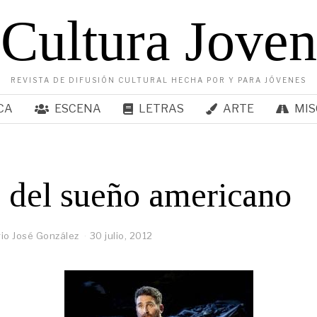
Cultura Joven
REVISTA DE DIFUSIÓN CULTURAL HECHA POR Y PARA JÓVENES
CA
ESCENA
LETRAS
ARTE
MIS
n del sueño americano
io José González
30 julio, 2012