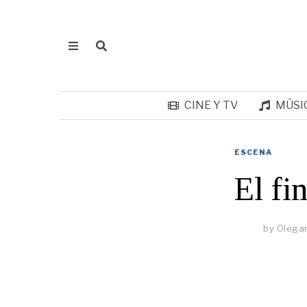
CINE Y TV
MÚSI
ESCENA
El fi
by
Olegar