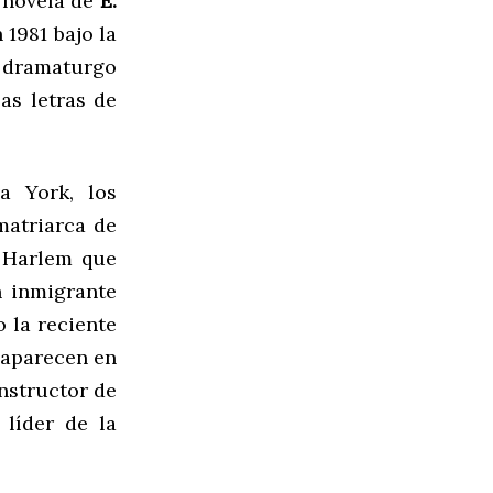
 novela de
E.
 1981 bajo la
el dramaturgo
as letras de
a York, los
matriarca de
 Harlem que
 inmigrante
o la reciente
e aparecen en
onstructor de
 líder de la