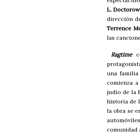
espectáculo
L. Doctorow
dirección 
Terrence M
las cancione
Ragtime
co
protagonist
una familia
comienza a
judío de la 
historia de 
la obra se 
automóvil
comunidad 