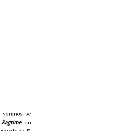
 veranos se
o
Ragtime
, un