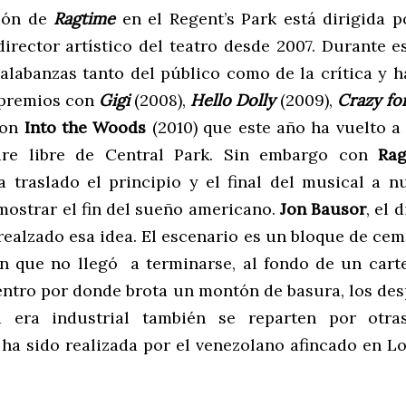
ión de
Ragtime
en el Regent’s Park está dirigida 
director artístico del teatro desde 2007. Durante e
 alabanzas tanto del público como de la crítica y 
premios con
Gigi
(2008),
Hello Dolly
(2009),
Crazy fo
con
Into the Woods
(2010) que este año ha vuelto a 
aire libre de Central Park. Sin embargo con
Rag
a traslado el principio y el final del musical a nu
mostrar el fin del sueño americano.
Jon Bausor
, el 
realzado esa idea. El escenario es un bloque de ce
n que no llegó a terminarse, al fondo de un cart
centro por donde brota un montón de basura, los des
 era industrial también se reparten por otra
 ha sido realizada por el venezolano afincado en 