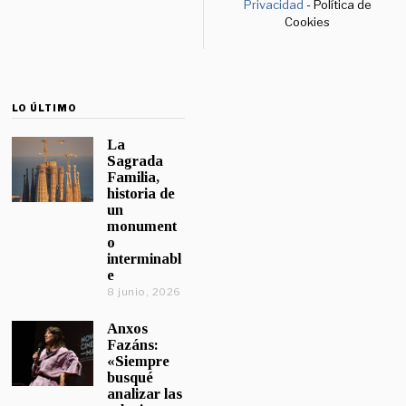
Privacidad
- Política de
Cookies
LO ÚLTIMO
La
Sagrada
Familia,
historia de
un
monument
o
interminabl
e
8 junio, 2026
Anxos
Fazáns:
«Siempre
busqué
analizar las