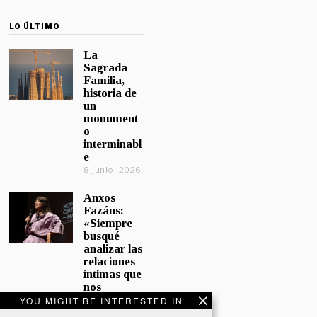
LO ÚLTIMO
La
Sagrada
Familia,
historia de
un
monument
o
interminabl
e
8 junio, 2026
Anxos
Fazáns:
«Siempre
busqué
analizar las
relaciones
íntimas que
nos
afectan»
YOU MIGHT BE INTERESTED IN
5 junio, 2026