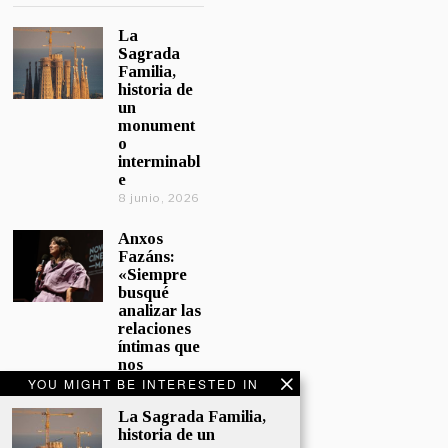
La
Sagrada
Familia,
historia de
un
monument
o
interminabl
e
8 junio, 2026
Anxos
Fazáns:
«Siempre
busqué
analizar las
relaciones
íntimas que
nos
afectan»
YOU MIGHT BE INTERESTED IN
5 junio, 2026
La Sagrada Familia,
historia de un
El hijo de la