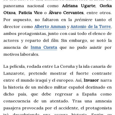
panorama nacional como
Adriana Ugarte
,
Gorka
Otxoa
,
Paticia Vico
o
Álvaro Cervantes
, entre otros.
Por supuesto, no faltaron en la
prèmiere
tanto el
director como
Alberto Amman
y
Antonio de la Torre
,
ambos protagonistas, junto con casi todo el elenco de
actores y reparto del
film
. Sin embargo, se notó la
ausencia de
Inma Cuesta
que no pudo asistir por
motivos laborales.
La película, rodada entre La Coruña y la isla canaria de
Lanzarote, pretende mostrar el fuerte contraste
entre el mundo iraquí y el europeo. Así,
Invasor
narra
la historia de un médico militar español destinado en
dicho país, que debe regresar a España como
consecuencia de un atentado. Tras una amnesia
pasajera provocada por el accidente, el protagonista
irá descubriendo una oscura historia. Según su