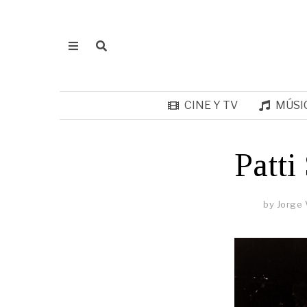
CINE Y TV
MÚSI
Patti
by
Jorge 