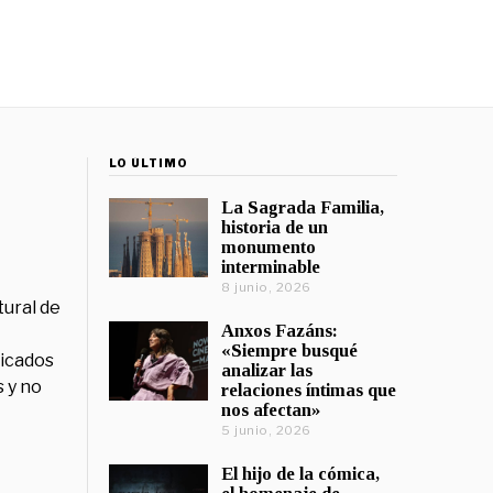
LO ÚLTIMO
La Sagrada Familia,
historia de un
monumento
interminable
8 junio, 2026
tural de
Anxos Fazáns:
«Siempre busqué
licados
analizar las
 y no
relaciones íntimas que
nos afectan»
5 junio, 2026
El hijo de la cómica,