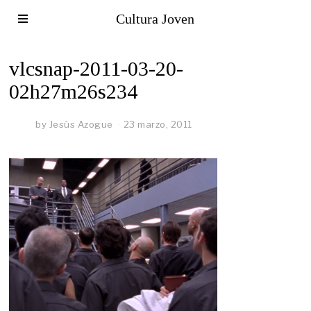
Cultura Joven
vlcsnap-2011-03-20-
02h27m26s234
by
Jesús Azogue
23 marzo, 2011