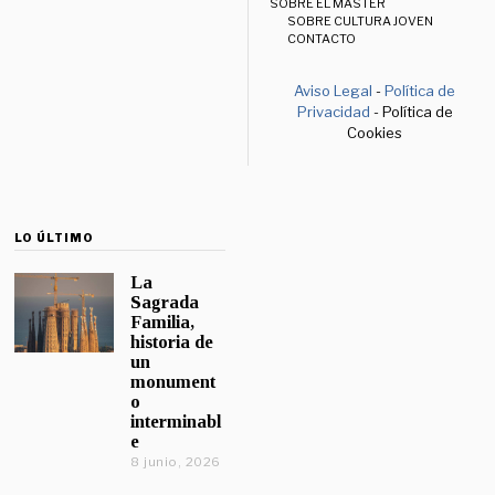
SOBRE EL MÁSTER
SOBRE CULTURA JOVEN
CONTACTO
Aviso Legal
-
Política de
Privacidad
- Política de
Cookies
LO ÚLTIMO
La
Sagrada
Familia,
historia de
un
monument
o
interminabl
e
8 junio, 2026