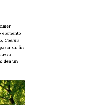
rimer
 elemento
mo,
Cuento
pasar un fin
 nueva
ro den un