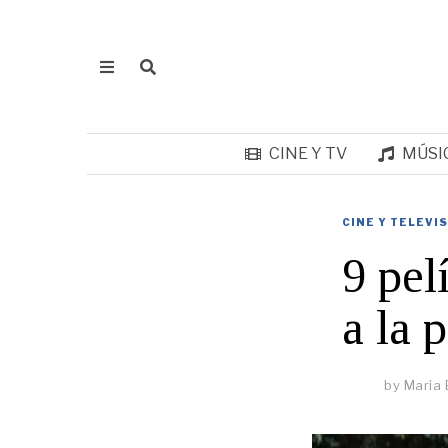
CINE Y TV
MÚSI
CINE Y TELEVI
9 pel
a la 
by
Maria