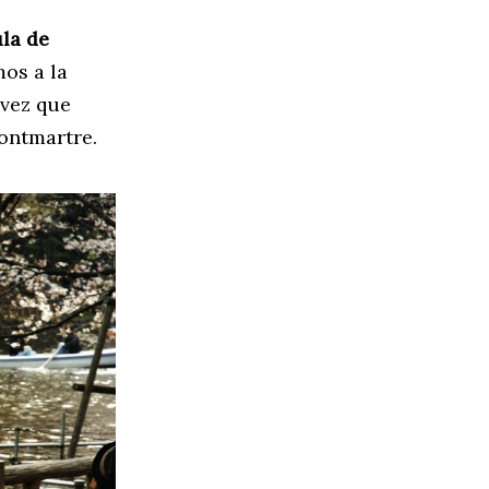
ula de
os a la
 vez que
 Montmartre.