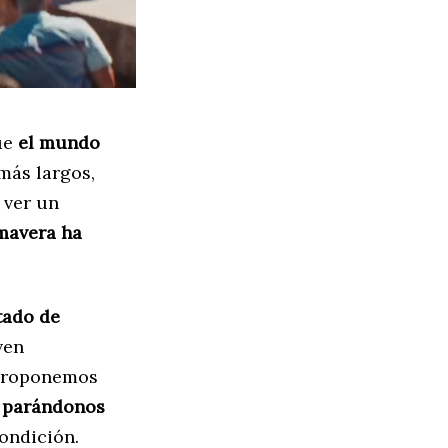
ue
el mundo
 más largos,
 ver un
imavera ha
tado de
ven
Proponemos
s parándonos
condición.