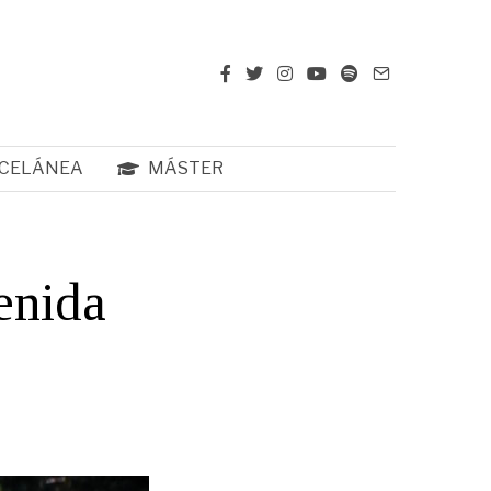
CELÁNEA
MÁSTER
venida