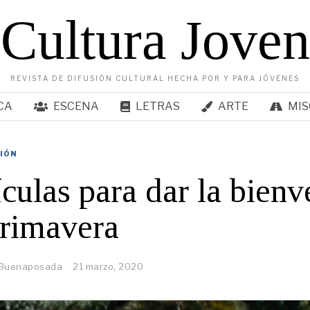
Cultura Joven
REVISTA DE DIFUSIÓN CULTURAL HECHA POR Y PARA JÓVENES
CA
ESCENA
LETRAS
ARTE
MIS
SIÓN
ículas para dar la bien
primavera
 Buenaposada
21 marzo, 2020