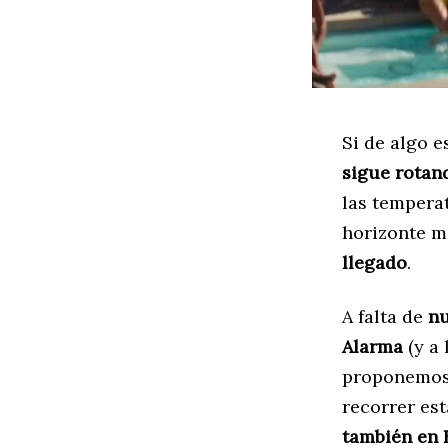
Si de algo 
sigue rotan
las temperat
horizonte má
llegado
.
A falta de
nu
Alarma
(y a
proponemos 
recorrer es
también en