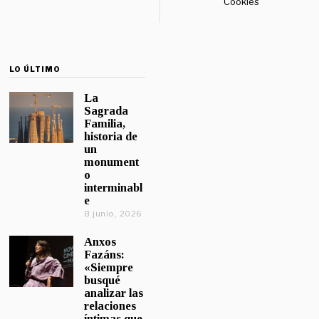
Cookies
LO ÚLTIMO
La
Sagrada
Familia,
historia de
un
monument
o
interminabl
e
8 junio, 2026
Anxos
Fazáns:
«Siempre
busqué
analizar las
relaciones
íntimas que