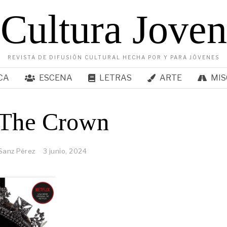
Cultura Joven
REVISTA DE DIFUSIÓN CULTURAL HECHA POR Y PARA JÓVENES
CA
ESCENA
LETRAS
ARTE
MIS
o The Crown
Sanz Pérez
3 junio, 2024