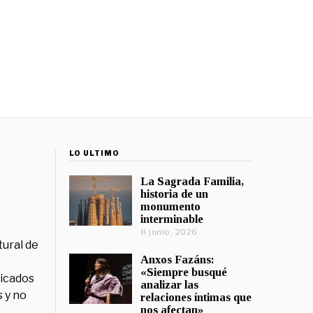
LO ÚLTIMO
La Sagrada Familia,
historia de un
monumento
interminable
8 junio, 2026
tural de
Anxos Fazáns:
«Siempre busqué
licados
analizar las
 y no
relaciones íntimas que
nos afectan»