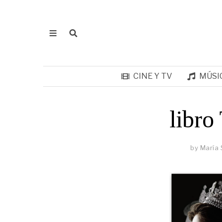
CINE Y TV
MÚSI
libr
by
María 