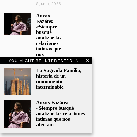
8 junio, 2026
Anxos
Fazáns:
«Siempre
busqué
analizar las
relaciones
íntimas que
nos
afectan»
YOU MIGHT BE INTERESTED IN
5 junio, 2026
La Sagrada Familia,
historia de un
El hijo de la
monumento
cómica, el
interminable
homenaje
de
Sacristán a
Anxos Fazáns:
Fernán
«Siempre busqué
Gómez
analizar las relaciones
28 mayo,
íntimas que nos
2026
afectan»