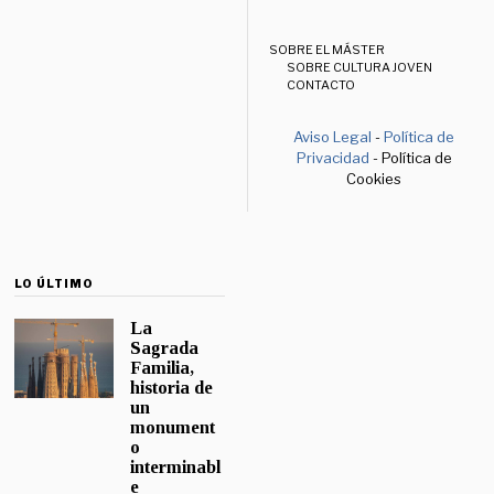
SOBRE EL MÁSTER
SOBRE CULTURA JOVEN
CONTACTO
Aviso Legal
-
Política de
Privacidad
- Política de
Cookies
LO ÚLTIMO
La
Sagrada
Familia,
historia de
un
monument
o
interminabl
e