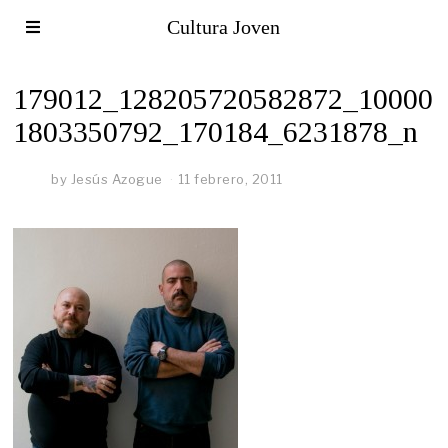
Cultura Joven
179012_128205720582872_10000
1803350792_170184_6231878_n
by
Jesús Azogue
11 febrero, 2011