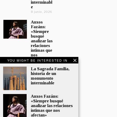
interminabl
e
8 junio, 2026
Anxos
Fazáns:
«Siempre
busqué
analizar las
relaciones
íntimas que
nos
afectan»
YOU MIGHT BE INTERESTED IN
5 junio, 2026
La Sagrada Familia,
historia de un
El hijo de la
monumento
cómica, el
interminable
homenaje
de
Sacristán a
Anxos Fazáns:
Fernán
«Siempre busqué
Gómez
analizar las relaciones
28 mayo,
íntimas que nos
2026
afectan»