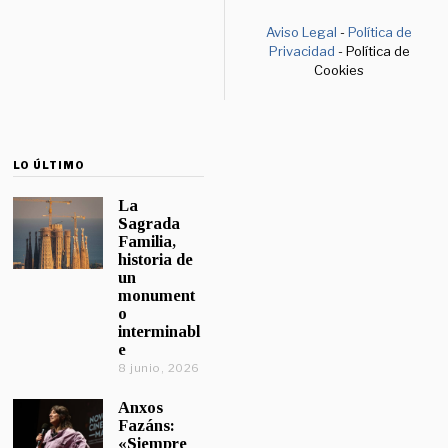
Aviso Legal
-
Política de
Privacidad
- Política de
Cookies
LO ÚLTIMO
La
Sagrada
Familia,
historia de
un
monument
o
interminabl
e
8 junio, 2026
Anxos
Fazáns:
«Siempre