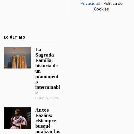
Privacidad
- Política de
Cookies
LO ÚLTIMO
La
Sagrada
Familia,
historia de
un
monument
o
interminabl
e
8 junio, 2026
Anxos
Fazáns:
«Siempre
busqué
analizar las