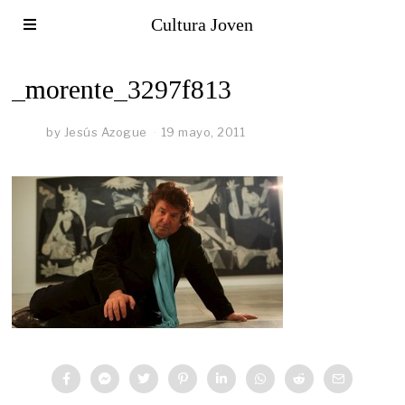
Cultura Joven
_morente_3297f813
by
Jesús Azogue
19 mayo, 2011