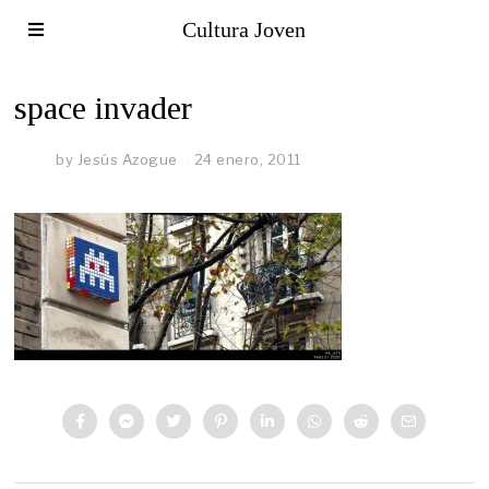
Cultura Joven
space invader
by
Jesús Azogue
24 enero, 2011