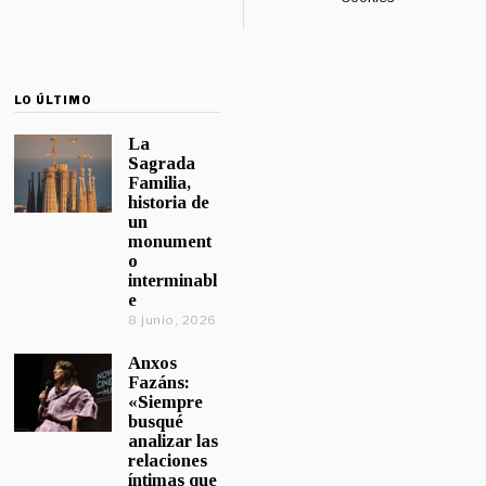
LO ÚLTIMO
La
Sagrada
Familia,
historia de
un
monument
o
interminabl
e
8 junio, 2026
Anxos
Fazáns:
«Siempre
busqué
analizar las
relaciones
íntimas que