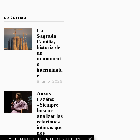
LO ÚLTIMO
La
Sagrada
Familia,
historia de
un
monument
o
interminabl
e
8 junio, 2026
Anxos
Fazáns:
«Siempre
busqué
analizar las
relaciones
íntimas que
nos
afectan»
YOU MIGHT BE INTERESTED IN