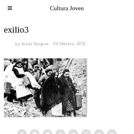
Cultura Joven
exilio3
by
Jesús Azogue
24 febrero, 2011