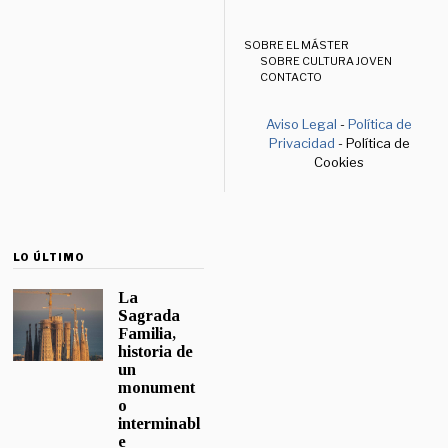
SOBRE EL MÁSTER
SOBRE CULTURA JOVEN
CONTACTO
Aviso Legal
-
Política de
Privacidad
- Política de
Cookies
LO ÚLTIMO
La
Sagrada
Familia,
historia de
un
monument
o
interminabl
e