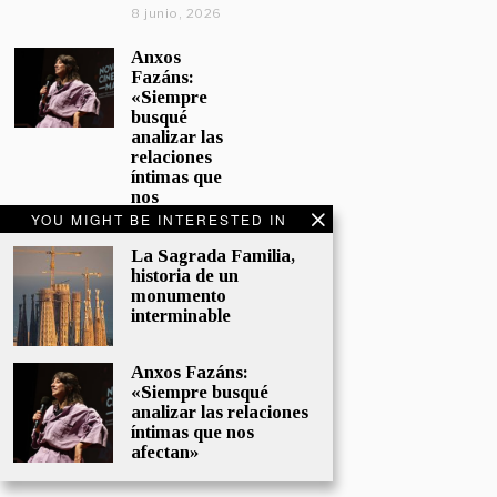
8 junio, 2026
Anxos
Fazáns:
«Siempre
busqué
analizar las
relaciones
íntimas que
nos
afectan»
YOU MIGHT BE INTERESTED IN
5 junio, 2026
La Sagrada Familia,
historia de un
El hijo de la
monumento
cómica, el
interminable
homenaje
de
Sacristán a
Anxos Fazáns:
Fernán
«Siempre busqué
Gómez
analizar las relaciones
28 mayo,
íntimas que nos
2026
afectan»