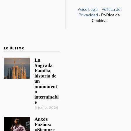
Aviso Legal
-
Política de
Privacidad
- Política de
Cookies
LO ÚLTIMO
La
Sagrada
Familia,
historia de
un
monument
o
interminabl
e
8 junio, 2026
Anxos
Fazáns:
«Siempre