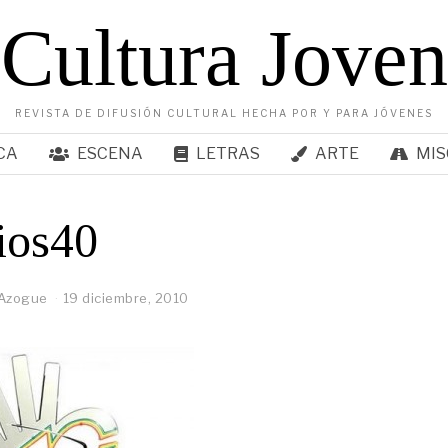
Cultura Joven
REVISTA DE DIFUSIÓN CULTURAL HECHA POR Y PARA JÓVENES
CA
ESCENA
LETRAS
ARTE
MIS
ios40
 Azogue
19 diciembre, 2010