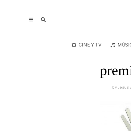
CINE Y TV
MÚSI
prem
by
Jesús