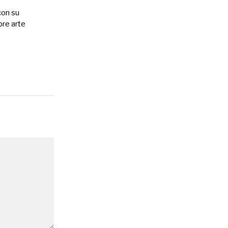
con su
bre arte