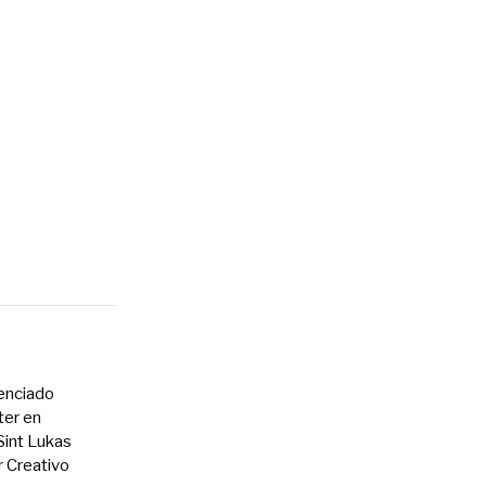
cenciado
ter en
int Lukas
r Creativo