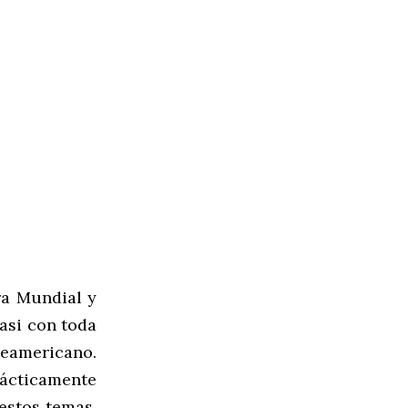
ra Mundial y
casi con toda
teamericano.
rácticamente
estos temas,