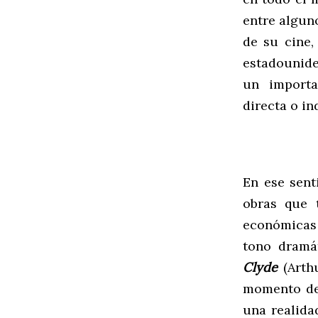
entre alguno
de su cine,
estadounide
un importa
directa o in
En ese sent
obras que 
económicas 
tono dramá
Clyde
(Arth
momento de 
una realida