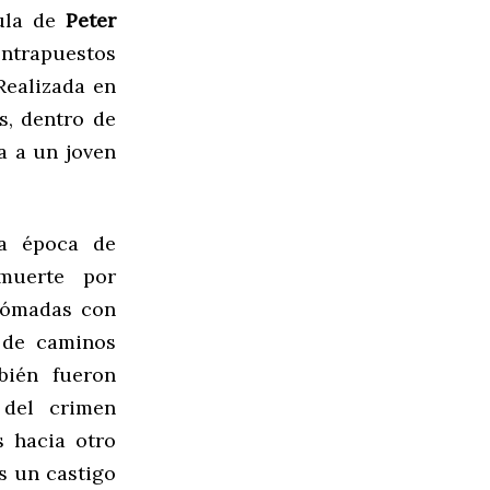
cula de
Peter
ontrapuestos
Realizada en
s, dentro de
a a un joven
a época de
muerte por
nómadas con
s de caminos
bién fueron
 del crimen
s hacia otro
is un castigo