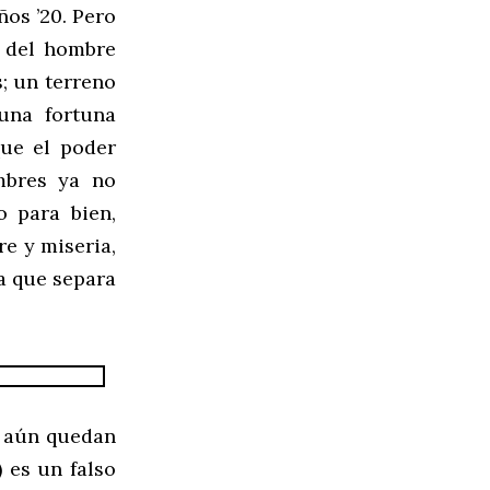
ños ’20. Pero
o del hombre
s; un terreno
una fortuna
ue el poder
mbres ya no
o para bien,
e y miseria,
ea que separa
 aún quedan
) es un falso