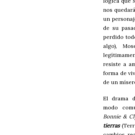
lógica que 
nos quedará
un personaj
de su pasa
perdido tod
algo), Mo
legítimamen
resiste a a
forma de viv
de un mísero
El drama
modo comú
Bonnie & C
tierras
(Terr
cambios rea