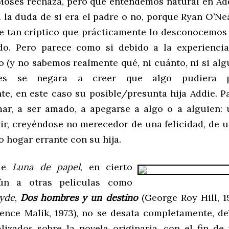
Moses rechaza, pero que entendemos natural en Ad
 la duda de si era el padre o no, porque Ryan O’Ne
e tan críptico que prácticamente lo desconocemos 
do. Pero parece como si debido a la experiencia
o (y no sabemos realmente qué, ni cuánto, ni si alg
ses se negara a creer que algo pudiera pe
te, en este caso su posible/presunta hija Addie. P
mar, a ser amado, a apegarse a algo o a alguien:
ir, creyéndose no merecedor de una felicidad, de u
 hogar errante con su hija.
 de
Luna de papel
, en cierto
n a otras películas como
lyde
,
Dos hombres y un destino
(George Roy Hill, 
ence Malik, 1973), no se desata completamente, de
lizados sobre la novela originaria, con el fin de