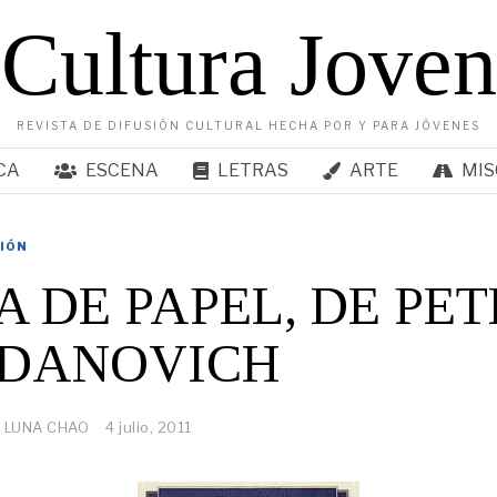
Cultura Joven
REVISTA DE DIFUSIÓN CULTURAL HECHA POR Y PARA JÓVENES
CA
ESCENA
LETRAS
ARTE
MIS
SIÓN
 DE PAPEL, DE PE
DANOVICH
 LUNA CHAO
4 julio, 2011