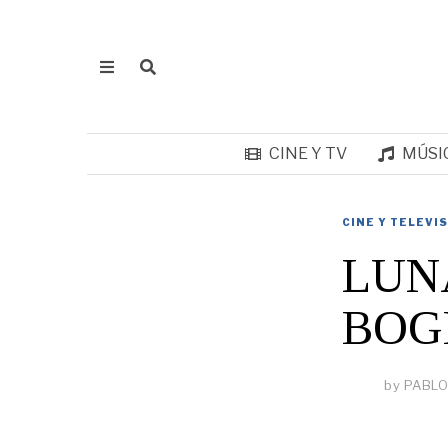
CINE Y TV
MÚSI
CINE Y TELEVI
LUNA
BOG
by
PABLO