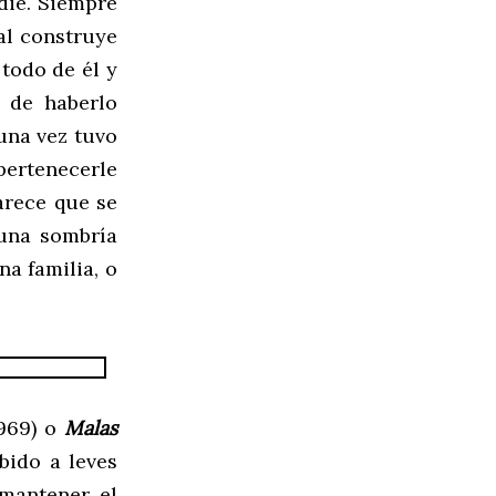
die. Siempre
al construye
todo de él y
 de haberlo
una vez tuvo
rtenecerle
arece que se
 una sombría
na familia, o
1969) o
Malas
bido a leves
 mantener el