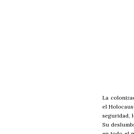
La coloniza
el Holocaust
seguridad, 
Su deslumbr
en todo el 