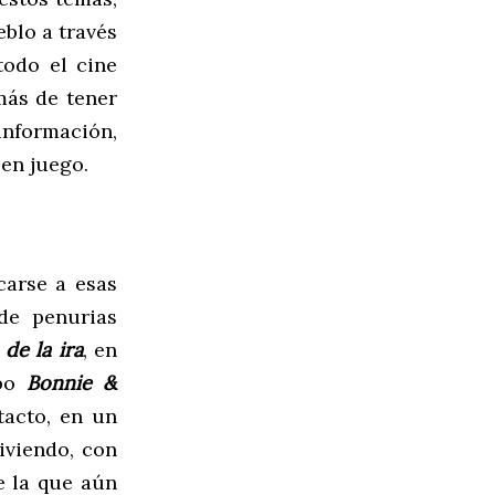
eblo a través
todo el cine
más de tener
nformación,
 en juego.
carse a esas
de penurias
 de la ira
, en
ipo
Bonnie &
tacto, en un
iviendo, con
e la que aún