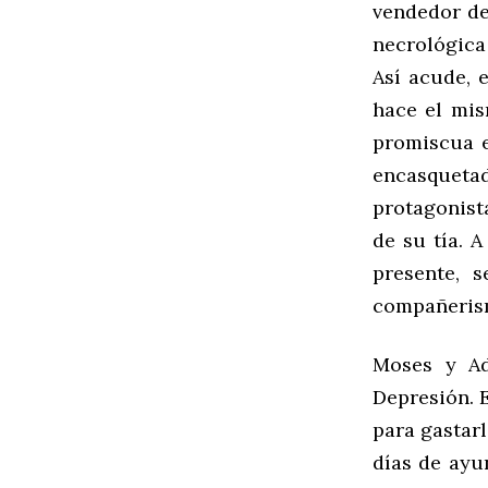
vendedor de
necrológica 
Así acude, 
hace el mi
promiscua e
encasqueta
protagonista
de su tía. 
presente, 
compañerism
Moses y Ad
Depresión. 
para gastar
días de ayu