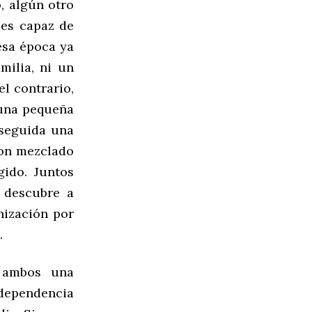
, algún otro
 es capaz de
esa época ya
milia, ni un
el contrario,
 una pequeña
nseguida una
don mezclado
gido. Juntos
 descubre a
nización por
.
 ambos una
ependencia