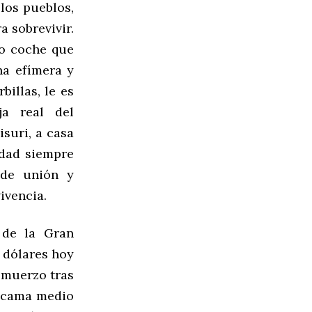
los pueblos,
a sobrevivir.
do coche que
na efímera y
illas, le es
ija real del
isuri, a casa
idad siempre
 de unión y
ivencia.
 de la Gran
 dólares hoy
lmuerzo tras
a cama medio