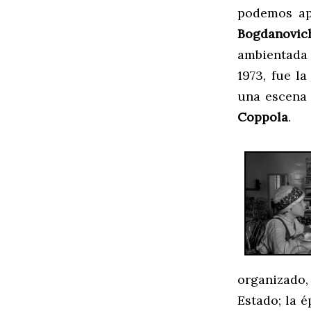
podemos a
Bogdanovic
ambientada 
1973, fue l
una escena 
Coppola
.
organizado,
Estado; la é