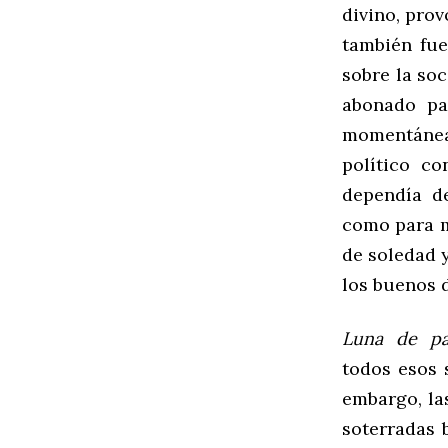
divino, prov
también fue
sobre la soc
abonado pa
momentánea
político c
dependía de
como para m
de soledad y
los buenos d
Luna de pa
todos esos 
embargo, l
soterradas 