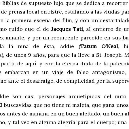
 Biblias de supuesto lujo que se dedica a recorrer 
de prensa local en ristre, estafando a las viudas par
en la primera escena del film, y con un destartala
smo ruido que el de
Jacques Tati
, al entierro de u
x amante, y por un recurrente parecido en sus barb
da la niña de ésta, Addie (
Tatum O’Neal
, h
), de unos 9 años, para que la lleve a St. Joseph, M
A partir de aquí, y con la eterna duda de la patern
se embarcan en un viaje de falso antagonismo,
o ante el desarraigo, de complicidad por la superv
die son casi personajes arquetípicos del mito
El buscavidas que no tiene ni maleta, que gana unos
los antes de mañana en un buen afeitado, un buen a
no, y tal vez en alguna alegría para el cuerpo; un