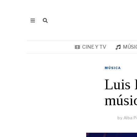
CINE Y TV
MÚSI
MÚSICA
Luis 
músi
by
Alba P