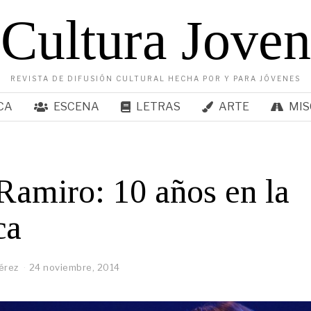
Cultura Joven
REVISTA DE DIFUSIÓN CULTURAL HECHA POR Y PARA JÓVENES
CA
ESCENA
LETRAS
ARTE
MIS
Ramiro: 10 años en la
ca
érez
24 noviembre, 2014