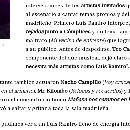
intervenciones de los
artistas invitados
q
al escenario a cantar temas propios y de
madrileño: Primero Luis Ramiro interpre
tejados
junto a Cómplices
y un tema suyo
maltrato (
Mi vecina de enfrente
) que log
cia
a su público. Antes de despedirse,
Teo Ca
componente del dúo musical, dejó claro
necesita más artistas como Luis Ramiro”.
ntante también actuaron
Nacho Campillo
(
Voy cruzan
 en el armario
),
Mr. Kilombo
(
Relocos y recuerdos
) y
erró el concierto cantando
Mañana nos casamos en L
vó a saltar y gritar a toda la sala madrileña.
s pudimos ver a un Luis Ramiro lleno de energía in