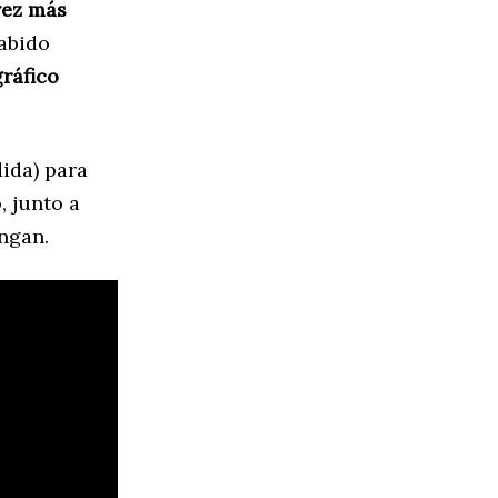
vez más
sabido
gráfico
ida) para
, junto a
engan.