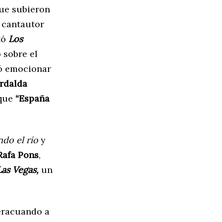
ue subieron
l cantautor
tó
Los
 sobre el
ró emocionar
rdalda
 que
“España
do el río
y
Rafa Pons
,
as Vegas,
un
teracuando a