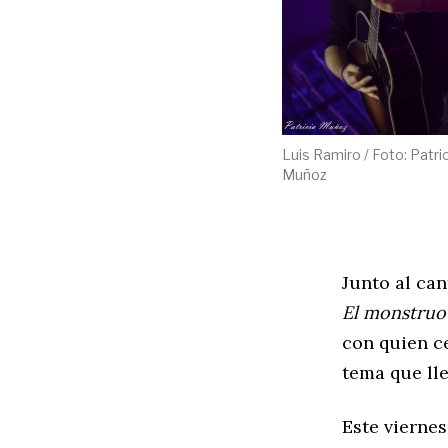
Luis Ramiro / Foto: Patri
Muñoz
Junto al ca
El monstruo
con quien c
tema que lle
Este vierne