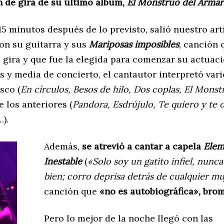
n de gira de su último álbum,
El Monstruo del Armar
 15 minutos después de lo previsto, salió nuestro arti
con su guitarra y sus
Mariposas imposibles
, canción 
 gira y que fue la elegida para comenzar su actuac
s y media de concierto, el cantautor interpretó var
sco (
En círculos, Besos de hilo, Dos coplas, El Monst
de los anteriores (
Pandora, Esdrújulo, Te quiero y te 
…).
Además,
se atrevió a cantar a capela
Elem
Inestable
(
«Solo soy un gatito infiel, nunc
bien; corro deprisa detrás de cualquier mu
canción que
«no es autobiográfica», bro
Pero lo mejor de la noche llegó con las