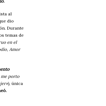
io
.
sta al
que dio
ión. Durante
ios temas de
ruo en el
odio, Amor
ento
a me porto
jer»
), única
meó.