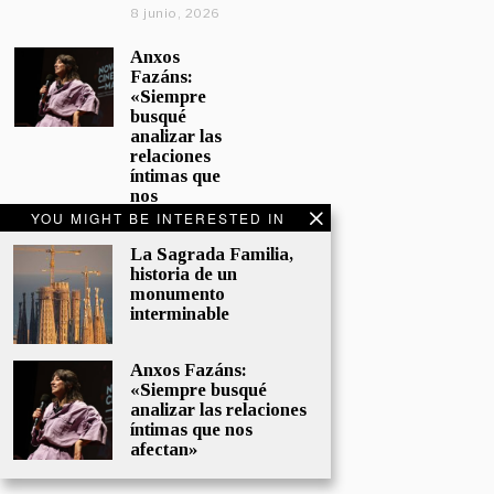
8 junio, 2026
Anxos
Fazáns:
«Siempre
busqué
analizar las
relaciones
íntimas que
nos
afectan»
YOU MIGHT BE INTERESTED IN
5 junio, 2026
La Sagrada Familia,
historia de un
El hijo de la
monumento
cómica, el
interminable
homenaje
de
Sacristán a
Anxos Fazáns:
Fernán
«Siempre busqué
Gómez
analizar las relaciones
28 mayo,
íntimas que nos
2026
afectan»