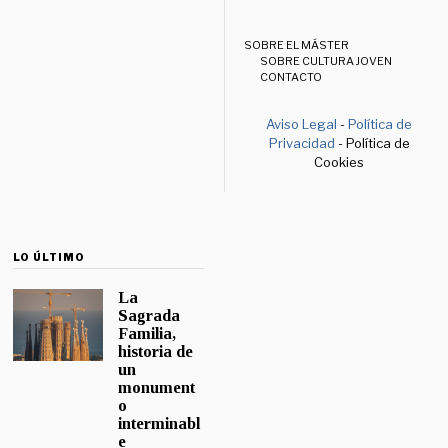
SOBRE EL MÁSTER
SOBRE CULTURA JOVEN
CONTACTO
Aviso Legal
-
Política de
Privacidad
- Política de
Cookies
LO ÚLTIMO
La
Sagrada
Familia,
historia de
un
monument
o
interminabl
e