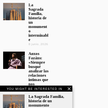
La
Sagrada
Familia,
historia de
un
monument
o
interminabl
e
8 junio, 2026
Anxos
Fazáns:
«Siempre
busqué
analizar las
relaciones
íntimas que
nos
afectan»
YOU MIGHT BE INTERESTED IN
5 junio, 2026
La Sagrada Familia,
historia de un
El hijo de la
monumento
cómica, el