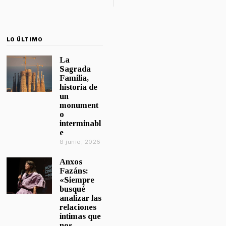
LO ÚLTIMO
La
Sagrada
Familia,
historia de
un
monument
o
interminabl
e
8 junio, 2026
Anxos
Fazáns:
«Siempre
busqué
analizar las
relaciones
íntimas que
nos