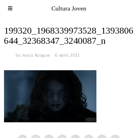
Cultura Joven
199320_1968339973528_1393806
644_32368347_3240087_n
by
Jesús Azogue
6 abril, 2011