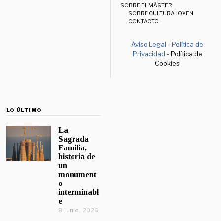
SOBRE EL MÁSTER
SOBRE CULTURA JOVEN
CONTACTO
Aviso Legal
-
Política de
Privacidad
- Política de
Cookies
LO ÚLTIMO
La
Sagrada
Familia,
historia de
un
monument
o
interminabl
e
8 junio, 2026