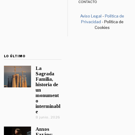
CONTACTO
Aviso Legal
-
Política de
Privacidad
- Política de
Cookies
LO ÚLTIMO
La
Sagrada
Familia,
historia de
un
monument
o
interminabl
e
8 junio, 2026
Anxos
Fazáns: