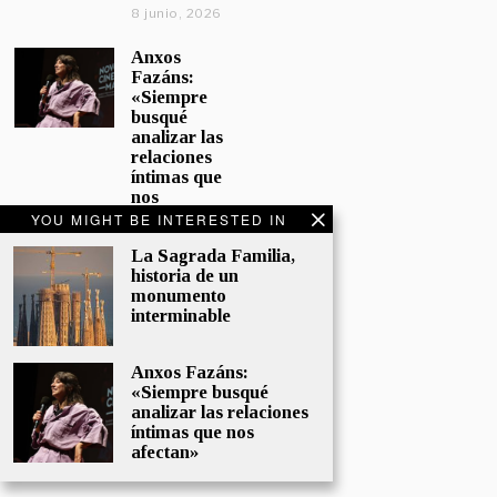
8 junio, 2026
Anxos
Fazáns:
«Siempre
busqué
analizar las
relaciones
íntimas que
nos
afectan»
YOU MIGHT BE INTERESTED IN
5 junio, 2026
La Sagrada Familia,
historia de un
El hijo de la
monumento
cómica, el
interminable
homenaje
de
Sacristán a
Anxos Fazáns:
Fernán
«Siempre busqué
Gómez
analizar las relaciones
28 mayo,
íntimas que nos
2026
afectan»