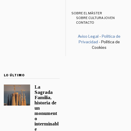
SOBRE EL MÁSTER
SOBRE CULTURA JOVEN
CONTACTO
Aviso Legal
-
Política de
Privacidad
- Política de
Cookies
LO ÚLTIMO
La
Sagrada
Familia,
historia de
un
monument
o
interminabl
e