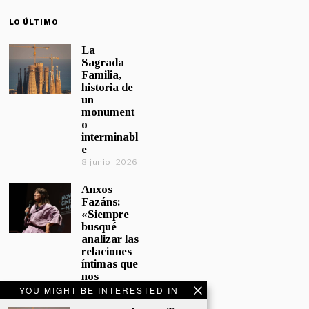
LO ÚLTIMO
La
Sagrada
Familia,
historia de
un
monument
o
interminabl
e
8 junio, 2026
Anxos
Fazáns:
«Siempre
busqué
analizar las
relaciones
íntimas que
nos
afectan»
YOU MIGHT BE INTERESTED IN
5 junio, 2026