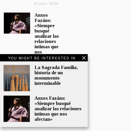
8 junio, 2026
Anxos
Fazáns:
«Siempre
busqué
analizar las
relaciones
íntimas que
nos
afectan»
YOU MIGHT BE INTERESTED IN
5 junio, 2026
La Sagrada Familia,
historia de un
El hijo de la
monumento
cómica, el
interminable
homenaje
de
Sacristán a
Anxos Fazáns:
Fernán
«Siempre busqué
Gómez
analizar las relaciones
28 mayo,
íntimas que nos
2026
afectan»