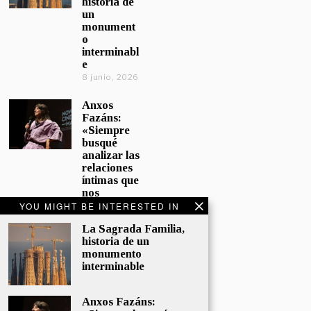
historia de
un
monument
o
interminabl
e
8 junio, 2026
Anxos
Fazáns:
«Siempre
busqué
analizar las
relaciones
íntimas que
nos
afectan»
YOU MIGHT BE INTERESTED IN
5 junio, 2026
La Sagrada Familia,
historia de un
El hijo de la
monumento
cómica, el
interminable
homenaje
de
Sacristán a
Anxos Fazáns:
Fernán