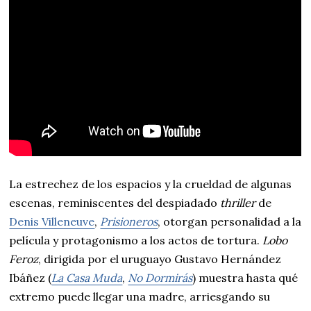
La estrechez de los espacios y la crueldad de algunas
escenas, reminiscentes del despiadado
thriller
de
Denis Villeneuve
,
Prisioneros
, otorgan personalidad a la
película y protagonismo a los actos de tortura.
Lobo
Feroz
, dirigida por el uruguayo Gustavo Hernández
Ibáñez (
La Casa Muda
,
No Dormirás
) muestra hasta qué
extremo puede llegar una madre, arriesgando su