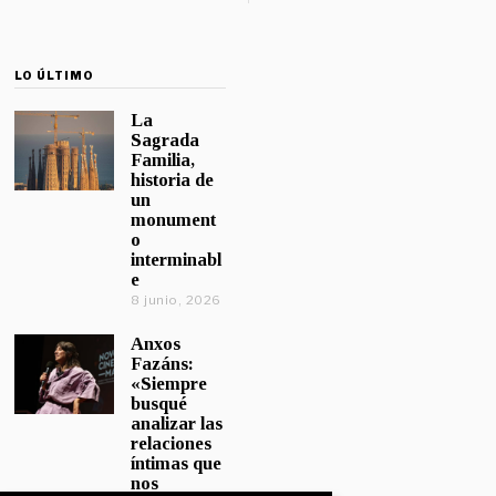
LO ÚLTIMO
La
Sagrada
Familia,
historia de
un
monument
o
interminabl
e
8 junio, 2026
Anxos
Fazáns:
«Siempre
busqué
analizar las
relaciones
íntimas que
nos