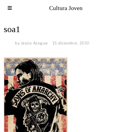
Cultura Joven
soa1
by
Jesús Azogue
15 diciembre, 2010