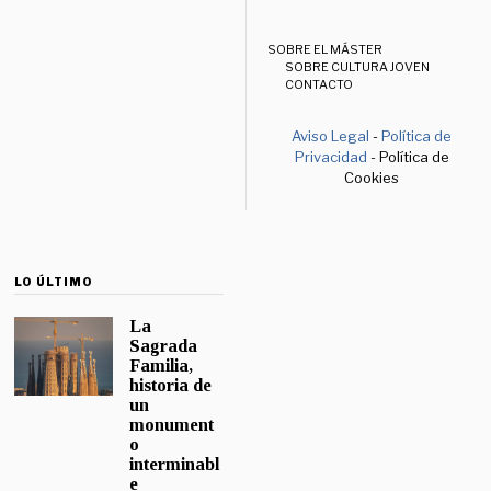
SOBRE EL MÁSTER
SOBRE CULTURA JOVEN
CONTACTO
Aviso Legal
-
Política de
Privacidad
- Política de
Cookies
LO ÚLTIMO
La
Sagrada
Familia,
historia de
un
monument
o
interminabl
e