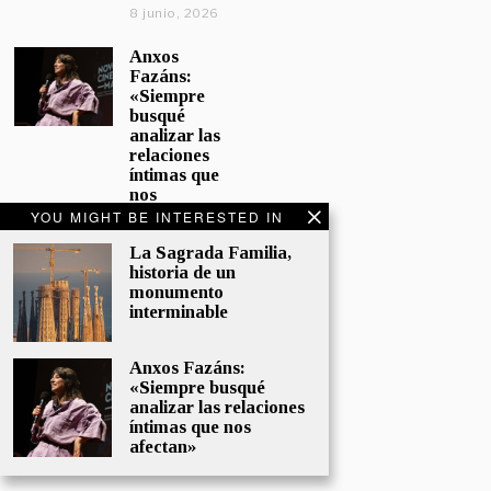
8 junio, 2026
Anxos
Fazáns:
«Siempre
busqué
analizar las
relaciones
íntimas que
nos
afectan»
YOU MIGHT BE INTERESTED IN
5 junio, 2026
La Sagrada Familia,
historia de un
El hijo de la
monumento
cómica, el
interminable
homenaje
de
Sacristán a
Anxos Fazáns:
Fernán
«Siempre busqué
Gómez
analizar las relaciones
28 mayo,
íntimas que nos
2026
afectan»