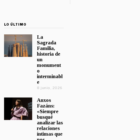
LO ÚLTIMO
La
Sagrada
Familia,
historia de
un
monument
o
interminabl
e
8 junio, 2026
Anxos
Fazáns:
«Siempre
busqué
analizar las
relaciones
íntimas que
nos