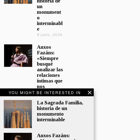
historia de
un
monument
o
interminabl
e
8 junio, 2026
Anxos
Fazáns:
«Siempre
busqué
analizar las
relaciones
íntimas que
nos
afectan»
YOU MIGHT BE INTERESTED IN
5 junio, 2026
La Sagrada Familia,
historia de un
El hijo de la
monumento
cómica, el
interminable
homenaje
de
Sacristán a
Anxos Fazáns:
Fernán