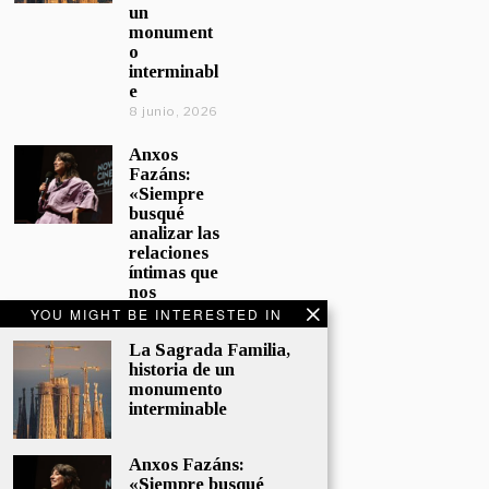
un
monument
o
interminabl
e
8 junio, 2026
Anxos
Fazáns:
«Siempre
busqué
analizar las
relaciones
íntimas que
nos
afectan»
YOU MIGHT BE INTERESTED IN
5 junio, 2026
La Sagrada Familia,
historia de un
El hijo de la
monumento
cómica, el
interminable
homenaje
de
Sacristán a
Anxos Fazáns:
Fernán
«Siempre busqué