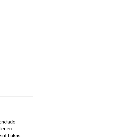
cenciado
ter en
int Lukas