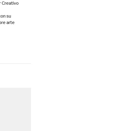
r Creativo
con su
bre arte