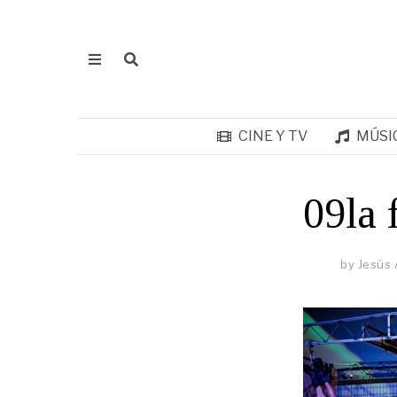
CINE Y TV
MÚSI
09la 
by
Jesús