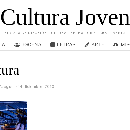
Cultura Joven
REVISTA DE DIFUSIÓN CULTURAL HECHA POR Y PARA JÓVENES
CA
ESCENA
LETRAS
ARTE
MIS
fura
 Azogue
14 diciembre, 2010