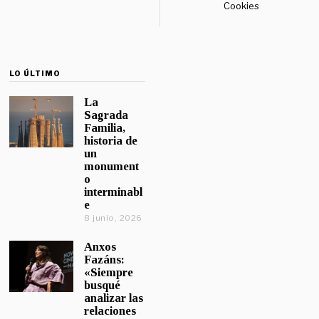
Cookies
LO ÚLTIMO
La
Sagrada
Familia,
historia de
un
monument
o
interminabl
e
8 junio, 2026
Anxos
Fazáns:
«Siempre
busqué
analizar las
relaciones