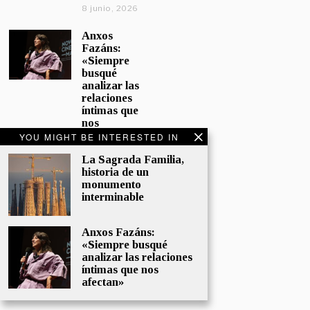
8 junio, 2026
Anxos
Fazáns:
«Siempre
busqué
analizar las
relaciones
íntimas que
nos
afectan»
YOU MIGHT BE INTERESTED IN
5 junio, 2026
La Sagrada Familia,
historia de un
El hijo de la
monumento
cómica, el
interminable
homenaje
de
Sacristán a
Anxos Fazáns:
Fernán
«Siempre busqué
Gómez
analizar las relaciones
28 mayo,
íntimas que nos
2026
afectan»