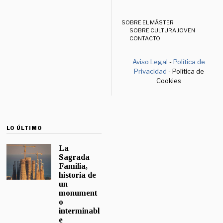
SOBRE EL MÁSTER
SOBRE CULTURA JOVEN
CONTACTO
Aviso Legal
-
Política de
Privacidad
- Política de
Cookies
LO ÚLTIMO
La
Sagrada
Familia,
historia de
un
monument
o
interminabl
e