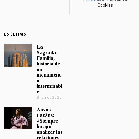
Cookies
LO ÚLTIMO
La
Sagrada
Familia,
historia de
un
monument
o
interminabl
e
8 junio, 2026
Anxos
Fazáns:
«Siempre
busqué
analizar las
relaciones