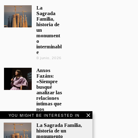
La
Sagrada
Familia,
historia de
un
monument
o
interminabl
e
8 junio, 2026
Anxos
Fazáns:
«Siempre
busqué
analizar las
relaciones
íntimas que
nos
afectan»
YOU MIGHT BE INTERESTED IN
5 junio, 2026
La Sagrada Familia,
historia de un
El hijo de la
monumento