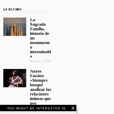
LO ÚLTIMO
La
Sagrada
Familia,
historia de
un
monument
o
interminabl
e
8 junio, 2026
Anxos
Fazáns:
«Siempre
busqué
analizar las
relaciones
íntimas que
nos
afectan»
YOU MIGHT BE INTERESTED IN
5 junio, 2026