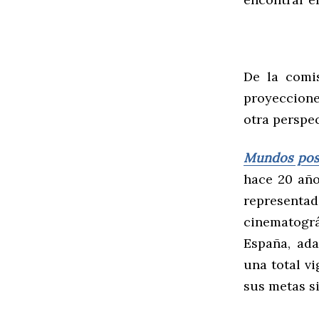
De la comis
proyeccione
otra perspec
Mundos posi
hace 20 añ
represent
cinematogr
España, ad
una total v
sus metas si