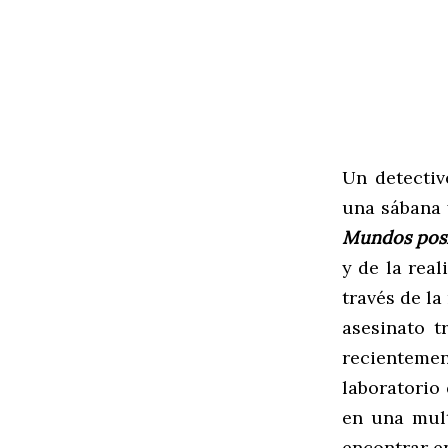
Un detectiv
una sábana 
Mundos posi
y de la rea
través de la
asesinato t
recienteme
laboratorio 
en una mul
encontrar e