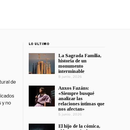
LO ÚLTIMO
La Sagrada Familia,
historia de un
monumento
interminable
8 junio, 2026
tural de
Anxos Fazáns:
«Siempre busqué
licados
analizar las
 y no
relaciones íntimas que
nos afectan»
5 junio, 2026
El hijo de la cómica,