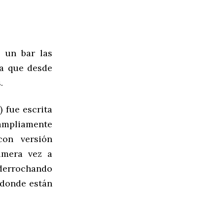
o un bar las
la que desde
.
) fue escrita
ampliamente
on versión
imera vez a
 derrochando
 donde están