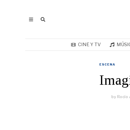
CINE Y TV
MÚSI
ESCENA
Imag
by
Rocío 