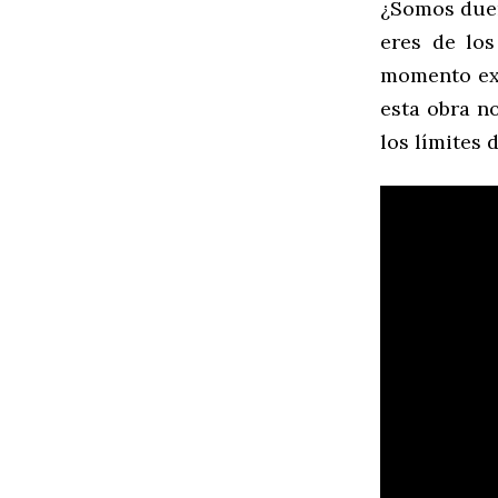
¿Somos dueñ
eres de lo
momento exa
esta obra n
los límites 