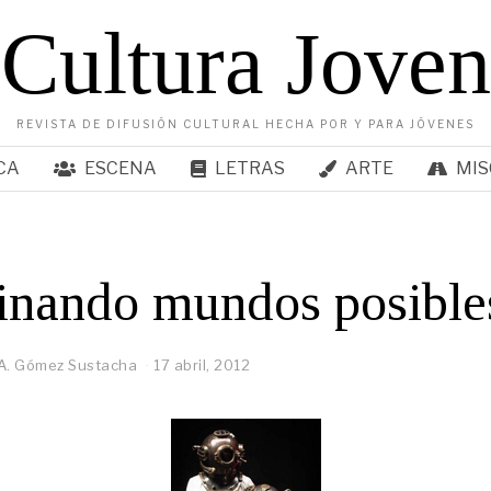
Cultura Joven
REVISTA DE DIFUSIÓN CULTURAL HECHA POR Y PARA JÓVENES
CA
ESCENA
LETRAS
ARTE
MIS
inando mundos posible
A. Gómez Sustacha
17 abril, 2012