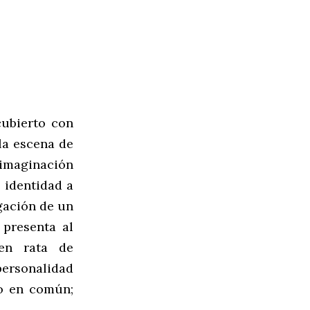
cubierto con
la escena de
a imaginación
 identidad a
igación de un
 presenta al
 en rata de
 personalidad
o en común;