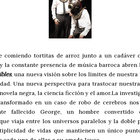
e comiendo tortitas de arroz junto a un cadáver 
y la constante presencia de música barroca abren 
bles
, una nueva visión sobre los límites de nuestr
lidad. Una nueva perspectiva para trastocar nuestra
 novela negra, la ciencia ficción y el amor.La invest
ransformado en un caso de robo de cerebros nos
nte fallecido George, un hombre convertido
que viaja entre los universos paralelos y la doble
tiplicidad de vidas que mantienen un único punt
n cada una de ellas a su amada Joyce.