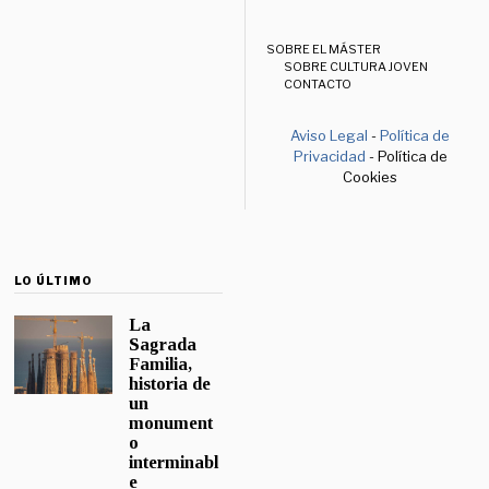
SOBRE EL MÁSTER
SOBRE CULTURA JOVEN
CONTACTO
Aviso Legal
-
Política de
Privacidad
- Política de
Cookies
LO ÚLTIMO
La
Sagrada
Familia,
historia de
un
monument
o
interminabl
e