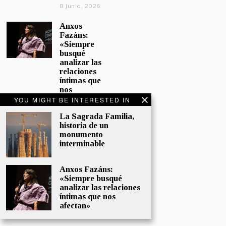
8 junio, 2026
Anxos
Fazáns:
«Siempre
busqué
analizar las
relaciones
íntimas que
nos
afectan»
YOU MIGHT BE INTERESTED IN
5 junio, 2026
La Sagrada Familia,
historia de un
El hijo de la
monumento
cómica, el
interminable
homenaje
de
Sacristán a
Anxos Fazáns:
Fernán
«Siempre busqué
Gómez
analizar las relaciones
28 mayo,
íntimas que nos
2026
afectan»