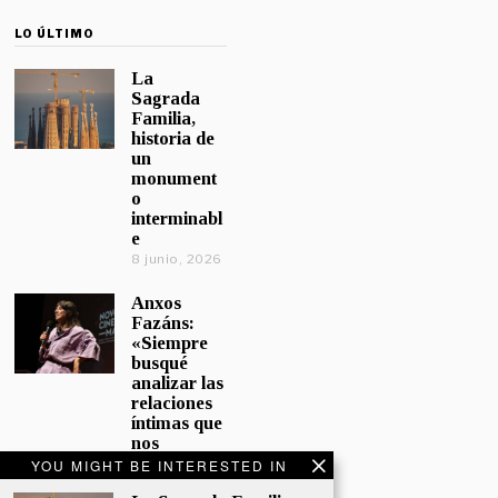
LO ÚLTIMO
La
Sagrada
Familia,
historia de
un
monument
o
interminabl
e
8 junio, 2026
Anxos
Fazáns:
«Siempre
busqué
analizar las
relaciones
íntimas que
nos
afectan»
YOU MIGHT BE INTERESTED IN
5 junio, 2026